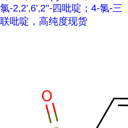
氯-2,2',6',2''-四吡啶；4-氯-三
联吡啶，高纯度现货