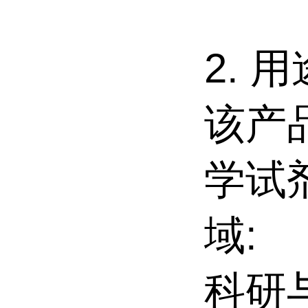
2. 
该产
学试
域:
科研