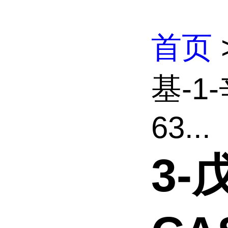
首页
基-1-
63...
3-