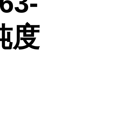
63-
纯度