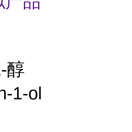
似产品
-醇
-1-ol