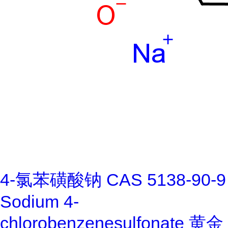
4-氯苯磺酸钠 CAS 5138-90-9
Sodium 4-
chlorobenzenesulfonate 黄金