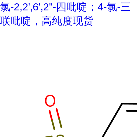
氯-2,2',6',2''-四吡啶；4-氯-三
联吡啶，高纯度现货