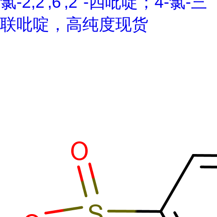
氯-2,2',6',2''-四吡啶；4-氯-三
联吡啶，高纯度现货