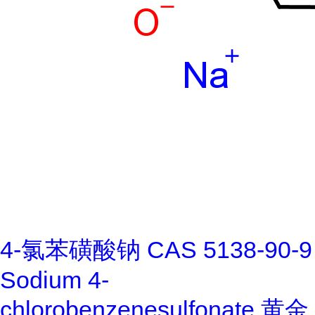
4-氯苯磺酸钠 CAS 5138-90-9
Sodium 4-
chlorobenzenesulfonate 黄金