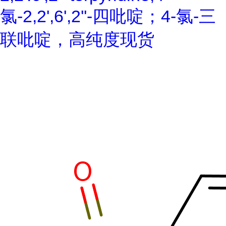
氯-2,2',6',2''-四吡啶；4-氯-三
联吡啶，高纯度现货