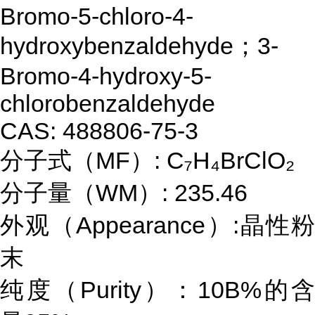
Bromo-5-chloro-4-
hydroxybenzaldehyde；3-
Bromo-4-hydroxy-5-
chlorobenzaldehyde
CAS: 488806-75-3
分子式（MF）: C₇H₄BrClO₂
分子量（WM）: 235.46
外观（Appearance）:晶性粉
末
纯度（Purity）：10B%的含