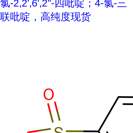
氯-2,2',6',2''-四吡啶；4-氯-三
联吡啶，高纯度现货