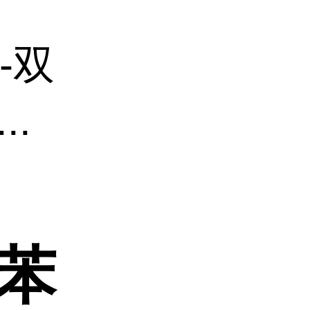
4-双
..
基苯