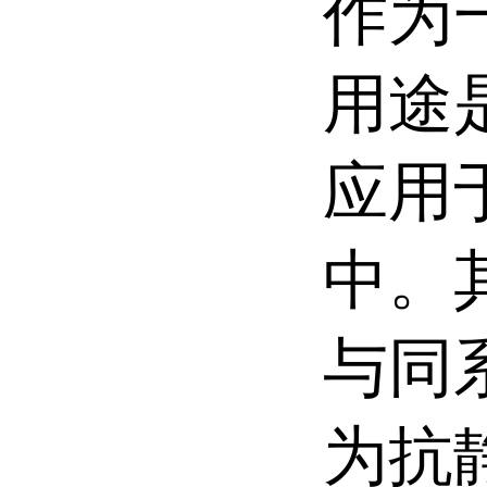
作为
用途
应用
中。
与同
为抗