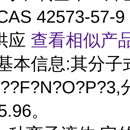
AS 42573-57-
供应
查看相似产品
基本信息:其分子
H??F?N?O?P?3
5.96。