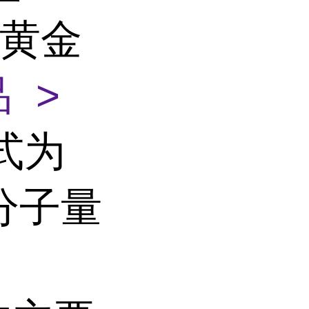
9 黄金
 >
式为
,分子量