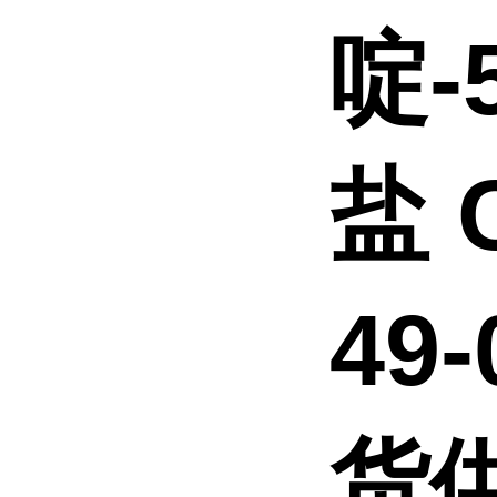
啶-
盐 
49
货