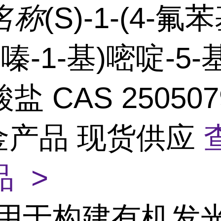
名称
(S)-1-(4-氟苯
哌嗪-1-基)嘧啶-5-
 CAS 2505079
黄金产品 现货供应
 >
用于构建有机发