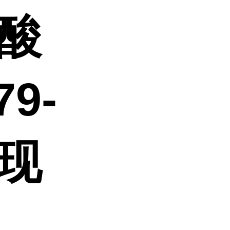
盐酸
79-
 现