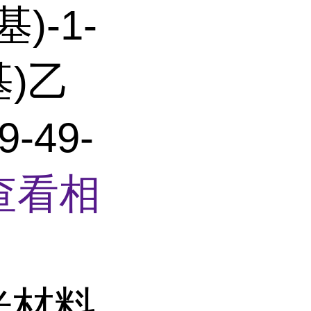
基)-1-
基)乙
-49-
查看相
光材料