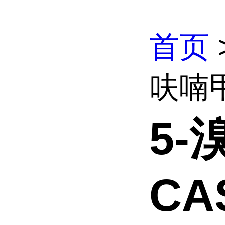
首页
呋喃甲酸
5-
CAS