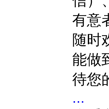
信）、
有意
随时
能做
待您
...