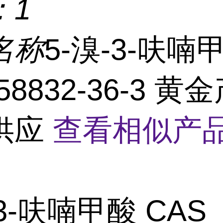
：
1
名称
5-溴-3-呋喃
58832-36-3 黄
供应
查看相似产品
-3-呋喃甲酸 CAS