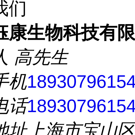
我们
钰康生物科技有
人
高先生
手机
1893079615
电话
1893079615
地址
上海市宝山