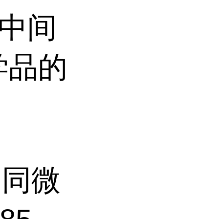
成中间
学品的
（同微