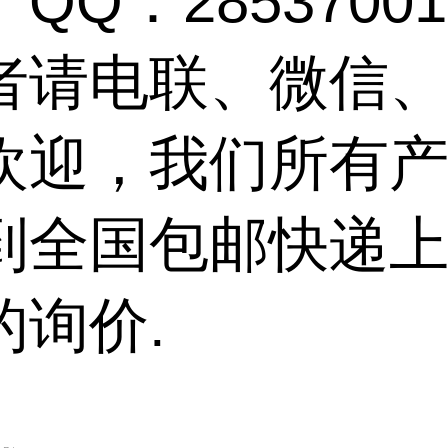
QQ：28537001
者请电联、微信、
欢迎，我们所有
到全国包邮快递上
的询价.