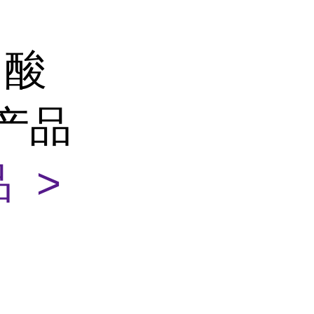
甲酸
金产品
 >