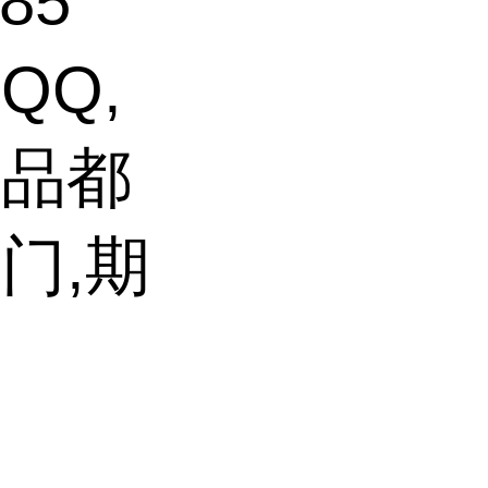
85
QQ,
产品都
门,期