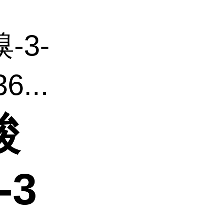
溴-3-
...
酸
-3