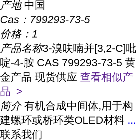
产地
中国
Cas：
799293-73-5
价格：
1
产品名称
3-溴呋喃并[3,2-C]吡
啶-4-胺 CAS 799293-73-5 黄
金产品 现货供应
查看相似产
品 >
简介
有机合成中间体,用于构
建螺环或桥环类OLED材料
...
联系我们