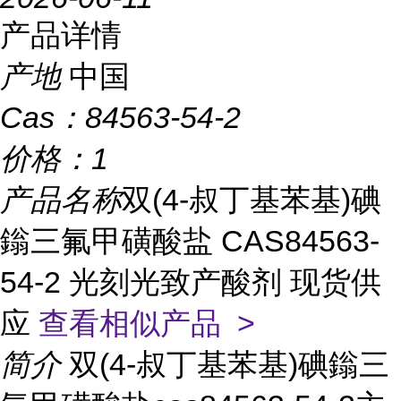
产品详情
产地
中国
Cas：
84563-54-2
价格：
1
产品名称
双(4-叔丁基苯基)碘
鎓三氟甲磺酸盐 CAS84563-
54-2 光刻光致产酸剂 现货供
应
查看相似产品 >
简介
双(4-叔丁基苯基)碘鎓三