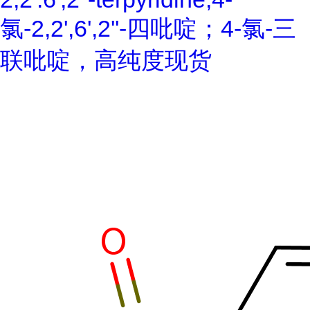
氯-2,2',6',2''-四吡啶；4-氯-三
联吡啶，高纯度现货