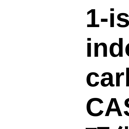
1-i
ind
car
CAS