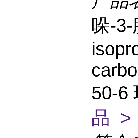
产品
哚-3-
isopr
carbo
50-
品 >