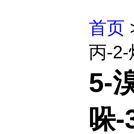
首页
丙-2-
5-
哚-