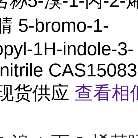
名称
5-溴-1-丙-2
腈 5-bromo-1-
opyl-1H-indole-3-
nitrile CAS15083
6 现货供应
查看相