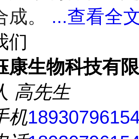
...
查看全文
合成。
我们
钰康生物科技有
人
高先生
手机
1893079615