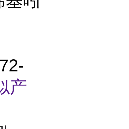
-烯基吲
72-
似产