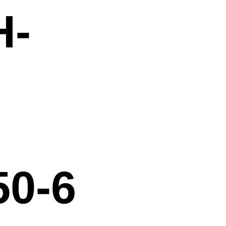
H-
50-6