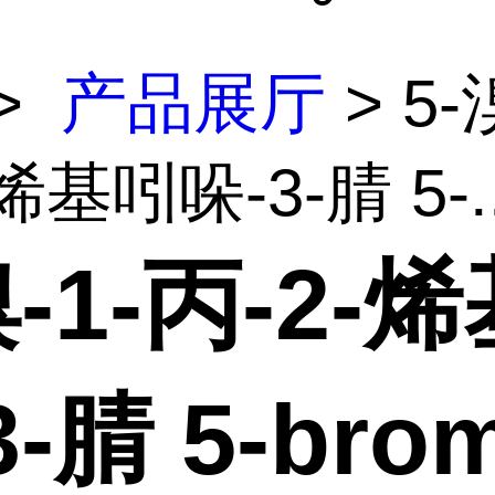
>
产品展厅
> 5-
烯基吲哚-3-腈 5-..
溴-1-丙-2-
3-腈 5-bro