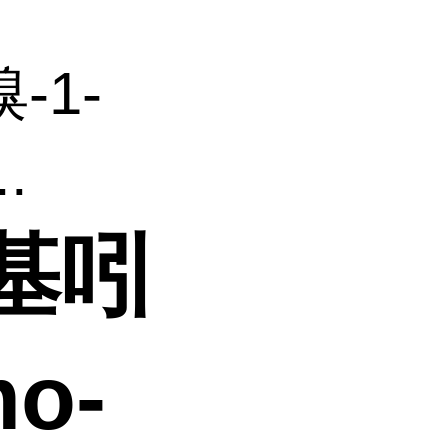
溴-1-
.
烯基吲
mo-