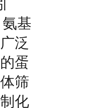
吲
、氨基
，广泛
中的蛋
配体筛
定制化