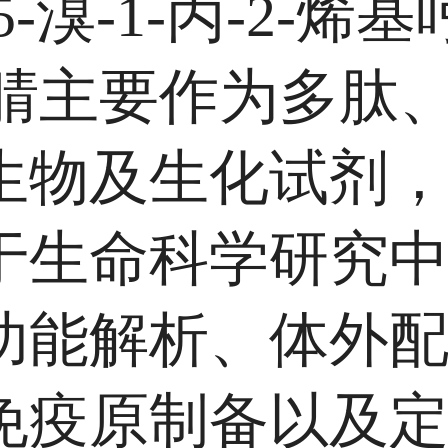
5-溴-1-丙-2-烯基
3-腈主要作为多肽
生物及生化试剂
于生命科学研究
功能解析、体外
免疫原制备以及