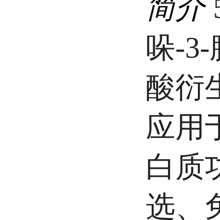
简介
哚-
酸衍
应用
白质
选、