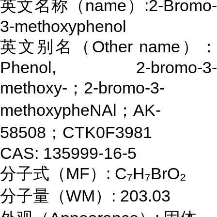
英文名称（name）:2-Bromo-
3-methoxyphenol
英文别名（Other name）：
Phenol, 2-bromo-3-
methoxy-；2-bromo-3-
methoxypheNAl；AK-
58508；CTK0F3981
CAS: 135999-16-5
分子式（MF）: C₇H₇BrO₂
分子量（WM）: 203.03