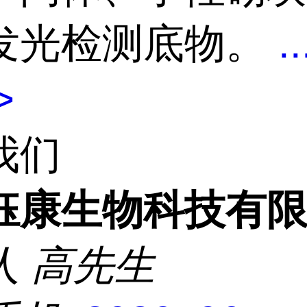
发光检测底物。
..
>
我们
钰康生物科技有
人
高先生