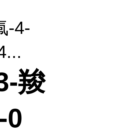
氟-4-
...
3-羧
-0