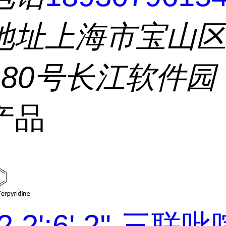
地址
上海市宝山
180号长江软件园
产品
2,2':6',2''-三联