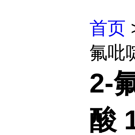
首页
氟吡啶-
2-
酸 1