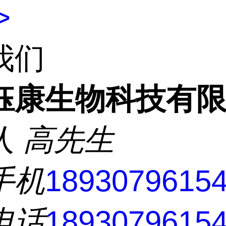
>
我们
钰康生物科技有
人
高先生
手机
1893079615
电话
1893079615