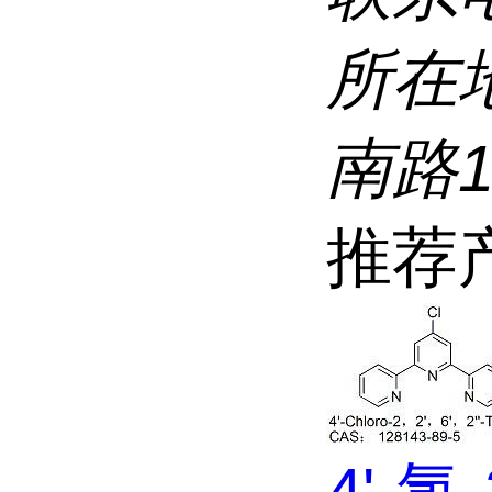
所在
南路
推荐
4'-氯-