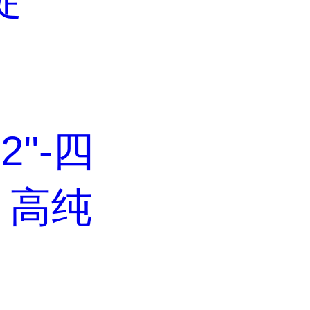
,2''-四
，高纯