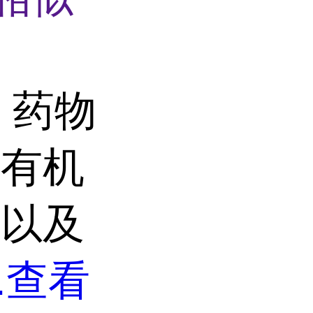
、药物
的有机
块以及
.
查看