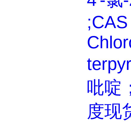
;CAS 
Chloro
terpy
吡啶
度现