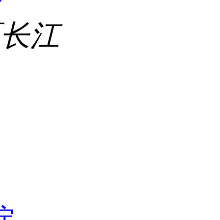
区长江
吡啶