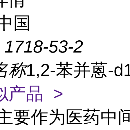
中国
：
1718-53-2
名称
1,2-苯并蒽-d
似产品 >
主要作为医药中