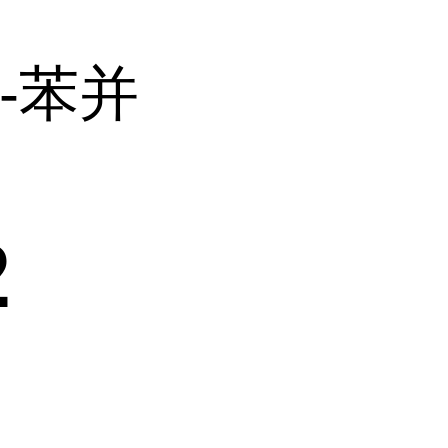
2-苯并
2