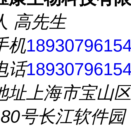
人
高先生
手机
1893079615
电话
1893079615
地址
上海市宝山
180号长江软件园