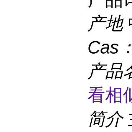
产地
Cas
产品
看相
简介