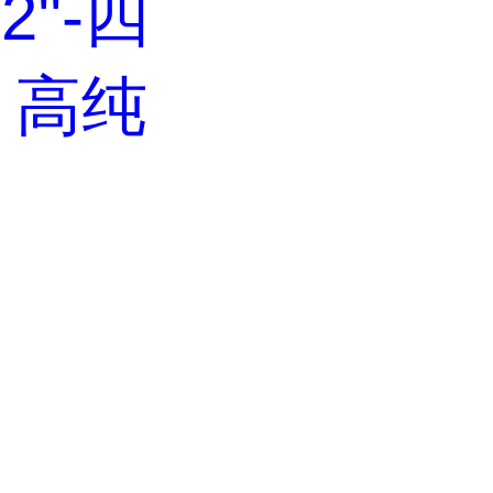
,2''-四
，高纯