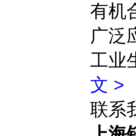
有机
广泛
工业
文 >
联系
上海