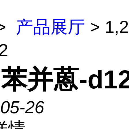
>
产品展厅
> 1,
2
2-苯并蒽-d1
-05-26
详情