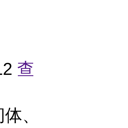
12
查
间体、