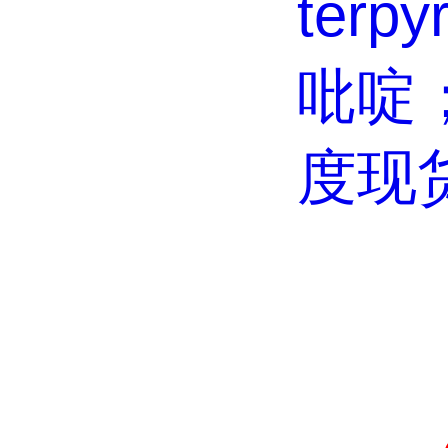
terpy
吡啶
度现