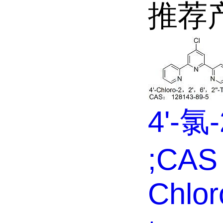
推荐
4'-氯-
;CAS 
Chloro