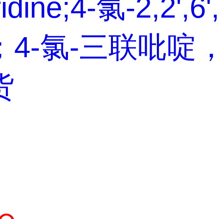
ridine;4-氯-2,2',6'
；4-氯-三联吡啶
货