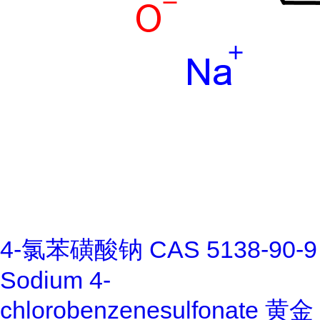
4-氯苯磺酸钠 CAS 5138-90-9
Sodium 4-
chlorobenzenesulfonate 黄金