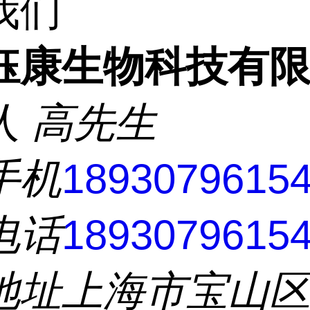
我们
钰康生物科技有
人
高先生
手机
1893079615
电话
1893079615
地址
上海市宝山