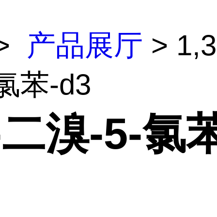
>
产品展厅
> 1,
氯苯-d3
3-二溴-5-氯