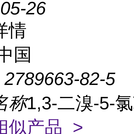
-05-26
详情
中国
：
2789663-82-5
名称
1,3-二溴-5-氯
相似产品 >