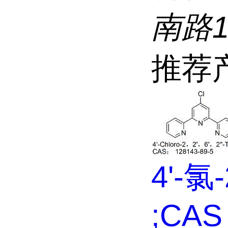
南路
推荐
4'-氯-
;CAS 