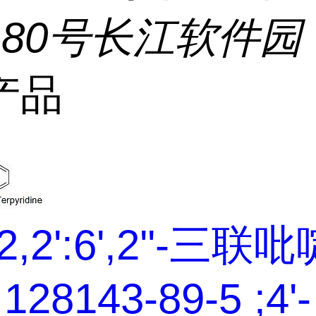
180号长江软件园
产品
2,2':6',2''-三联
128143-89-5 ;4'-