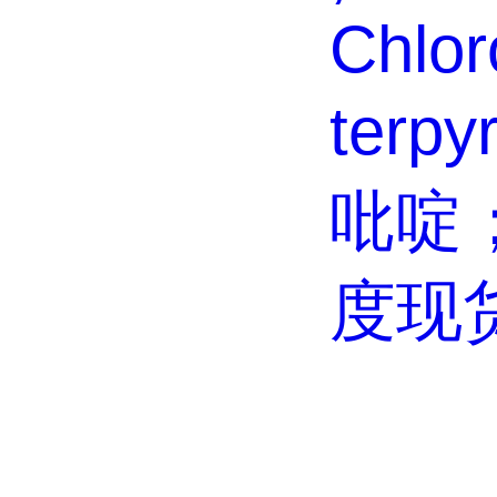
Chloro
terpy
吡啶
度现