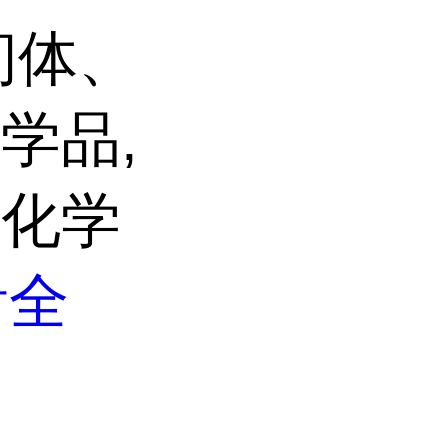
间体、
学品,
与化学
看全