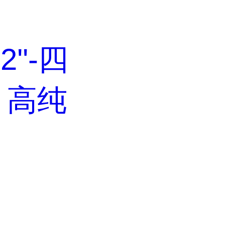
,2''-四
，高纯