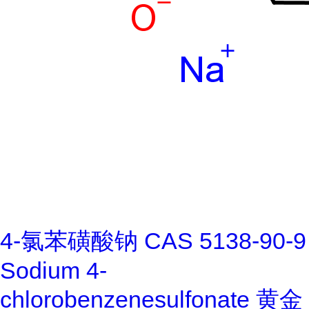
4-氯苯磺酸钠 CAS 5138-90-9
Sodium 4-
chlorobenzenesulfonate 黄金