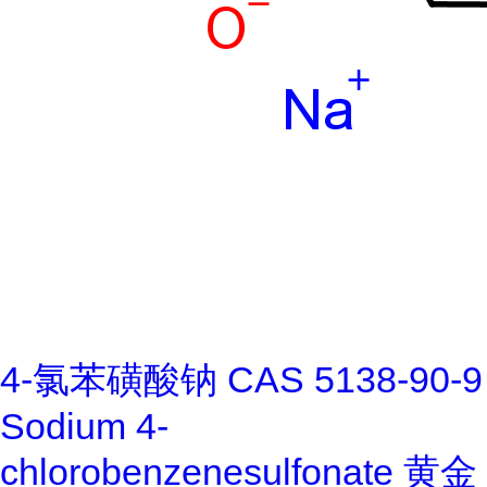
4-氯苯磺酸钠 CAS 5138-90-9
Sodium 4-
chlorobenzenesulfonate 黄金