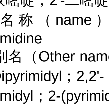
'-双嘧啶；2′-二嘧啶
称（name）:2
imidine
名（Other na
Dipyrimidyl；2,2'-
imidyl；2-(pyrimid