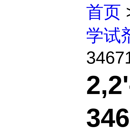
首页
学试
34671
2,
346