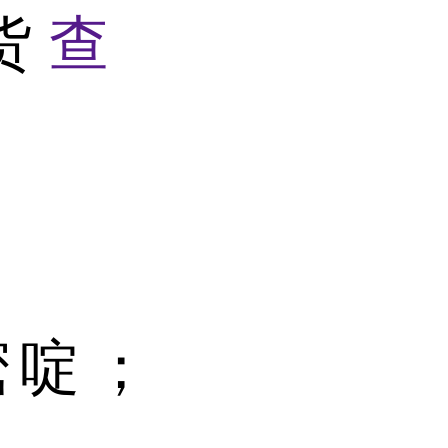
现货
查
嘧啶；