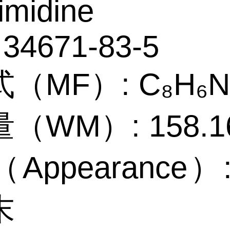
rimidine
 34671-83-5
（MF）: C₈H₆N
（WM）: 158.1
Appearance）
末