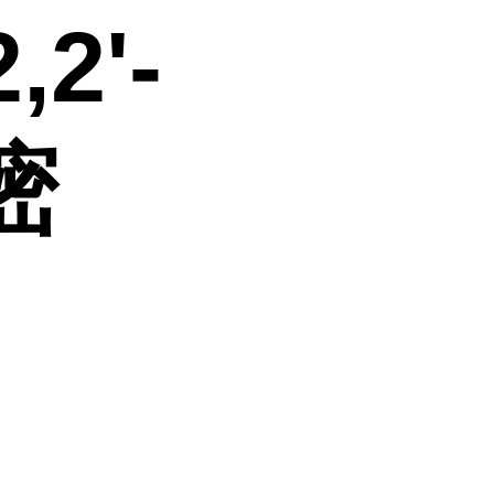
,2'-
嘧