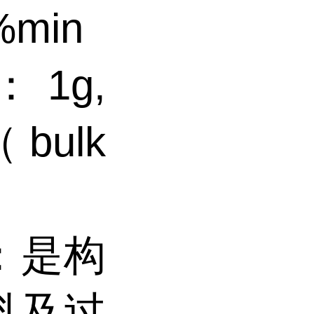
%min
：1g,
bulk
）：是构
料及过