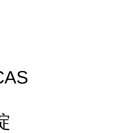
CAS
嘧啶