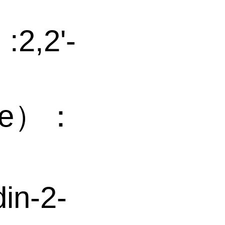
,2'-
me）：
in-2-