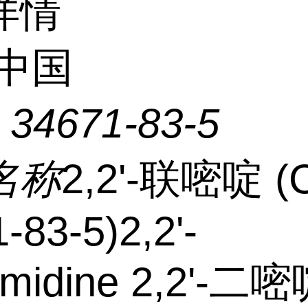
详情
中国
：
34671-83-5
名称
2,2'-联嘧啶 (
-83-5)2,2'-
rimidine 2,2'-二