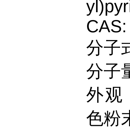
yl)py
CAS:
分子式
分子量
外观（
色粉