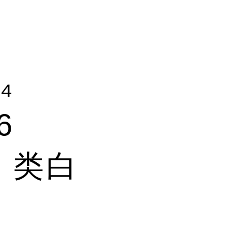
₄
6
: 类白