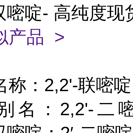
'-双嘧啶- 高纯度
似产品 >
称：2,2'-联嘧啶
别名：2,2'-二