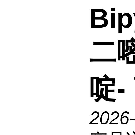
Bip
二嘧
啶-
2026