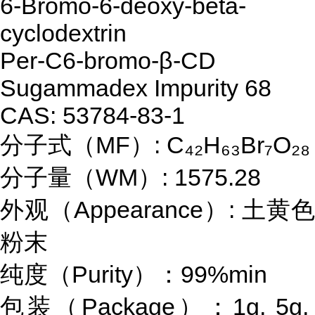
6-Bromo-6-deoxy-beta-
cyclodextrin
Per-C6-bromo-β-CD
Sugammadex Impurity 68
CAS: 53784-83-1
分子式（MF）: C₄₂H₆₃Br₇O₂₈
分子量（WM）: 1575.28
外观（Appearance）: 土黄色
粉末
纯度（Purity）：99%min
包装（Package）：1g, 5g,