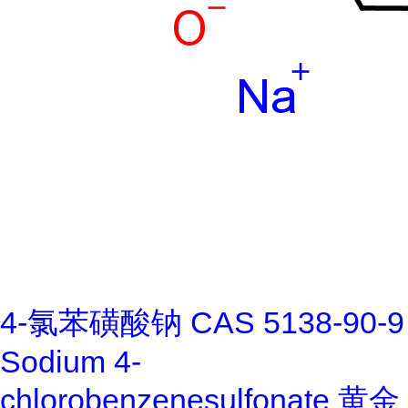
4-氯苯磺酸钠 CAS 5138-90-9
Sodium 4-
chlorobenzenesulfonate 黄金