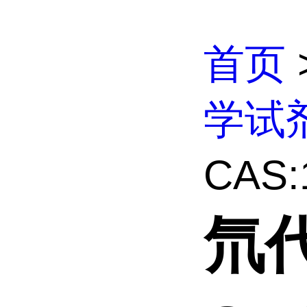
首页
学试
CAS:1
氘代