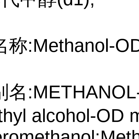
称:Methanol-O
名:METHANOL
hyl alcohol-OD 
romethanol;Meth