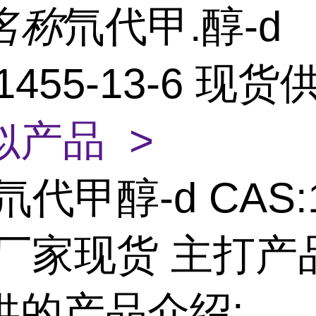
名称
氘代甲.醇-d
:1455-13-6 现
似产品 >
氘代甲醇-d CAS:1
6 厂家现货 主打产
供的产品介绍: