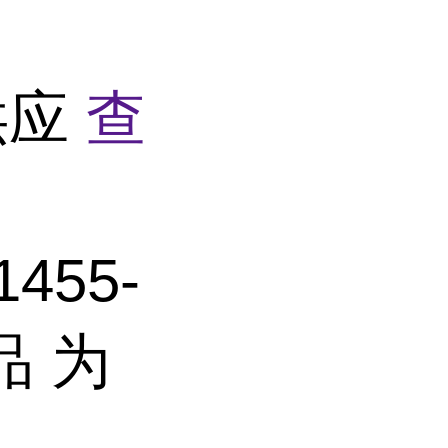
货供应
查
455-
品 为