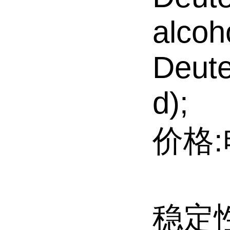
alco
Deute
d);
价格:
稳定