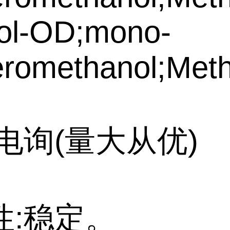
hol-OD;mono-
romethanol;Meth
电询(量大从优)
性:稳定。