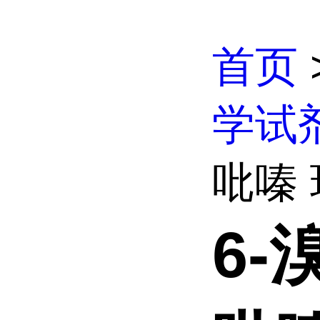
首页
学试
吡嗪
6-