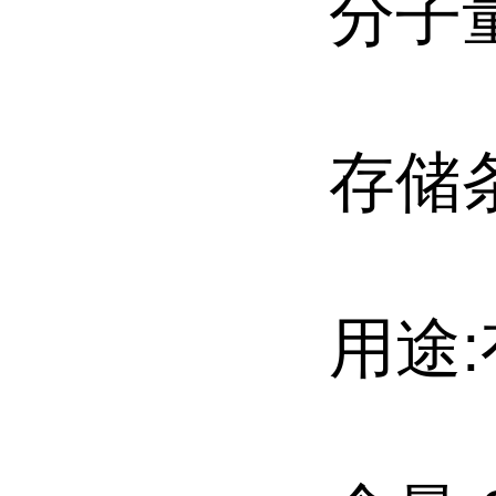
分子量:
存储
用途