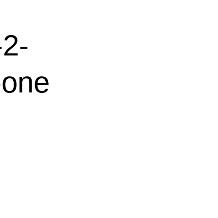
2-
-one