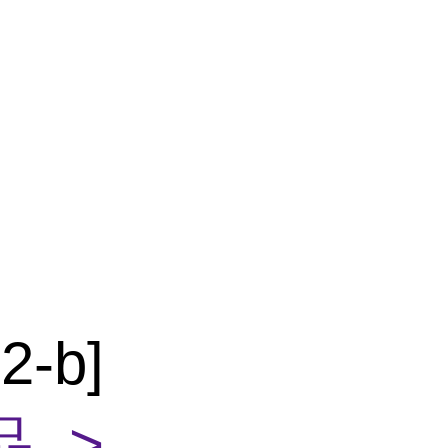
-b]
 >