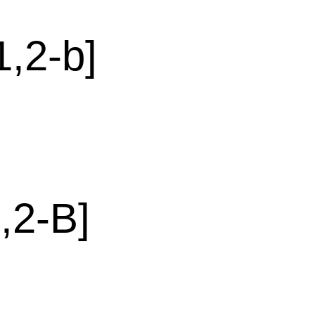
2-b]
2-B]