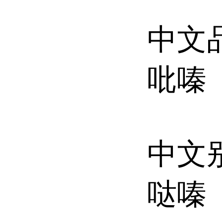
中文品
吡嗪
中文别
哒嗪