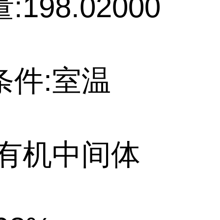
198.02000
条件:室温
:有机中间体