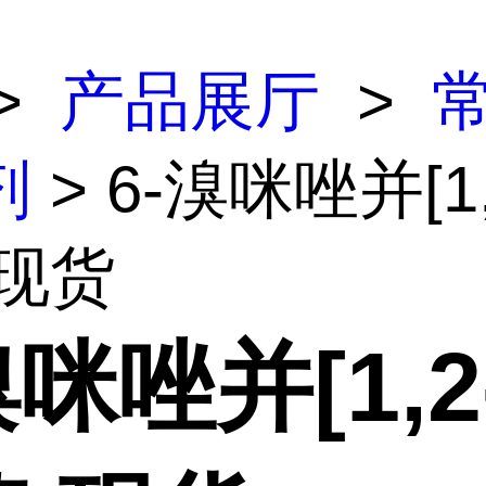
>
产品展厅
>
剂
> 6-溴咪唑并[1,
 现货
溴咪唑并[1,2