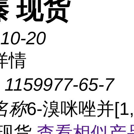
嗪 现货
-10-20
详情
：
1159977-65-7
名称
6-溴咪唑并[1,2
 现货
查看相似产品