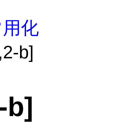
常用化
2-b]
-b]