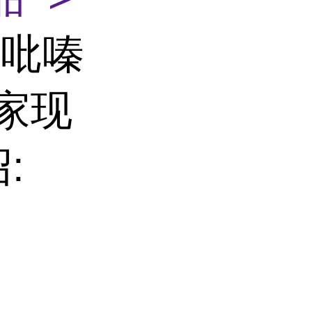
b]吡嗪
厂家现
: