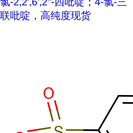
氯-2,2',6',2''-四吡啶；4-氯-三
联吡啶，高纯度现货