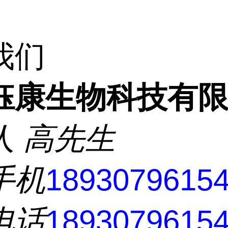
我们
钰康生物科技有
人
高先生
手机
1893079615
电话
1893079615