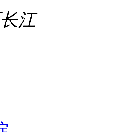
区长江
吡啶