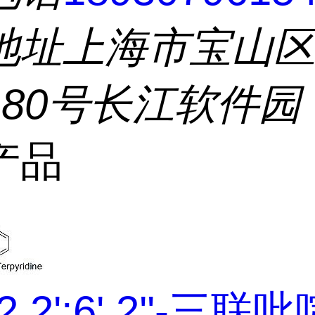
地址
上海市宝山
180号长江软件园
产品
2,2':6',2''-三联