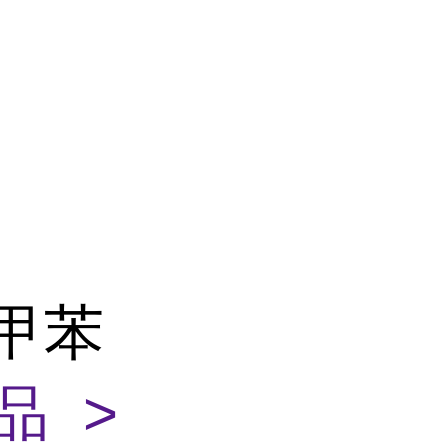
二甲苯
品 >