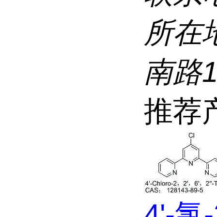
所在
南路
推荐
4'-氯-