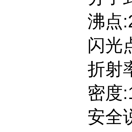
沸点:
闪光点
折射率
密度:1
安全说