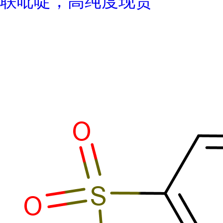
联吡啶，高纯度现货