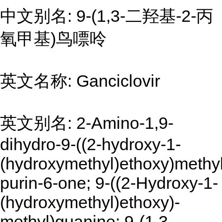
中文别名: 9-(1,3-二羟基-2-丙
氧甲基)鸟嘌呤
英文名称: Ganciclovir
英文别名: 2-Amino-1,9-
dihydro-9-((2-hydroxy-1-
(hydroxymethyl)ethoxy)methy
purin-6-one; 9-((2-Hydroxy-1-
(hydroxymethyl)ethoxy)-
methyl)guanine; 9-(1,3-