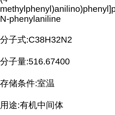
methylphenyl)anilino)phenyl]p
N-phenylaniline
分子式:C38H32N2
分子量:516.67400
存储条件:室温
用途:有机中间体