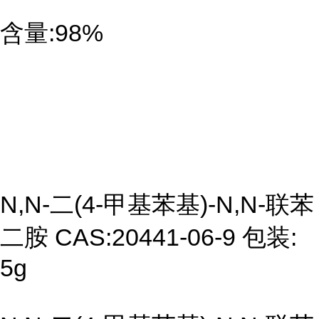
含量:98%
N,N-二(4-甲基苯基)-N,N-联苯
二胺 CAS:20441-06-9 包装:
5g