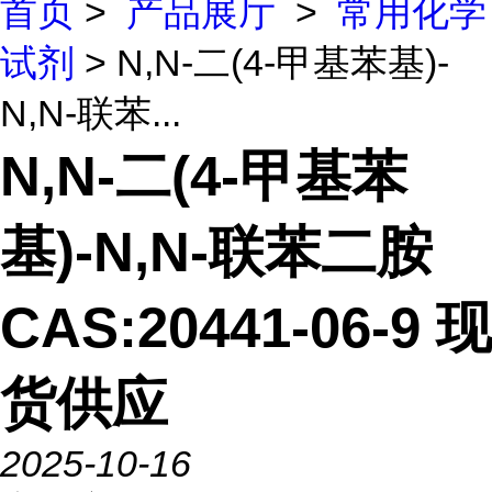
首页
>
产品展厅
>
常用化学
试剂
> N,N-二(4-甲基苯基)-
N,N-联苯...
N,N-二(4-甲基苯
基)-N,N-联苯二胺
CAS:20441-06-9 现
货供应
2025-10-16