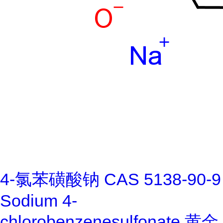
4-氯苯磺酸钠 CAS 5138-90-9
Sodium 4-
chlorobenzenesulfonate 黄金