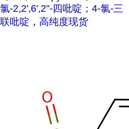
氯-2,2',6',2''-四吡啶；4-氯-三
联吡啶，高纯度现货