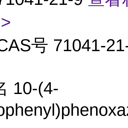
>
CAS号 71041-21
10-(4-
ophenyl)phenoxa