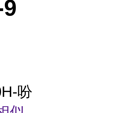
-9
0H-吩
相似