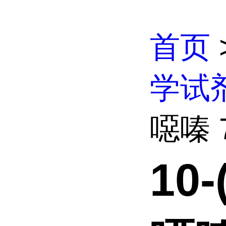
首页
学试
噁嗪 7
10