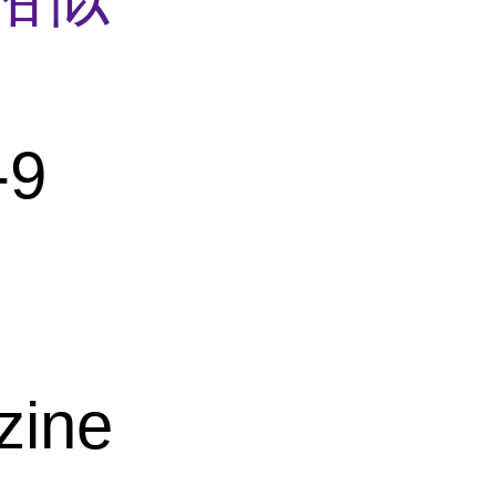
-9
zine