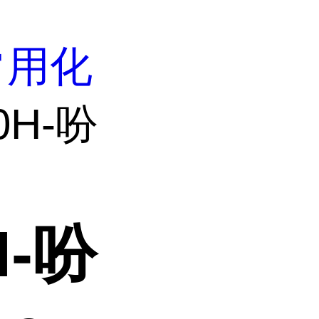
常用化
0H-吩
H-吩