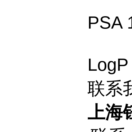
PSA 
LogP
联系
上海