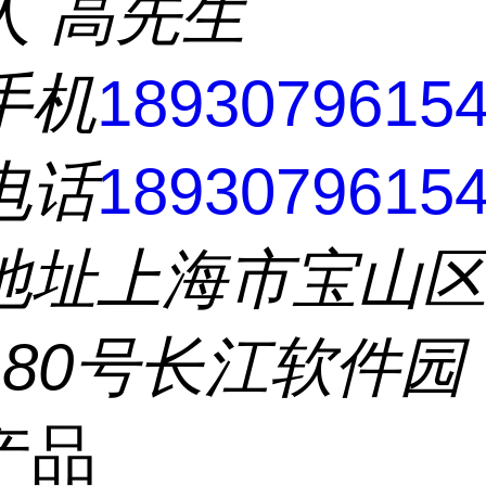
人
高先生
手机
1893079615
电话
1893079615
地址
上海市宝山
180号长江软件园
产品