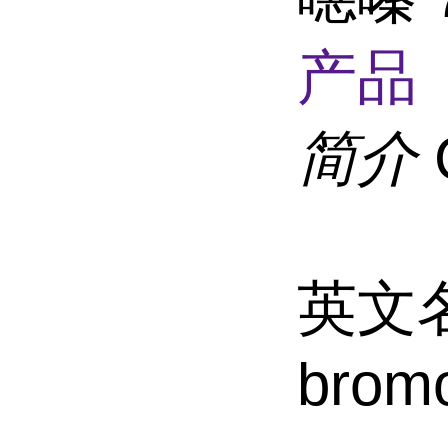
产品 
简介
英文名 
brom