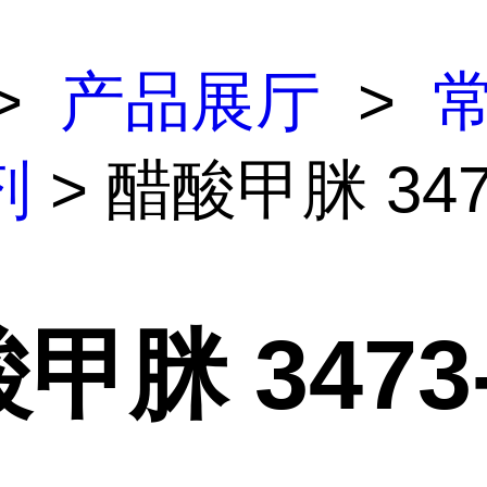
>
产品展厅
>
剂
> 醋酸甲脒 3473
甲脒 3473-