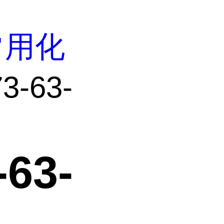
常用化
-63-
63-