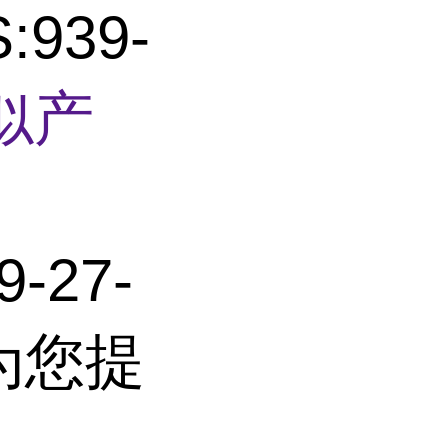
:939-
似产
-27-
为您提