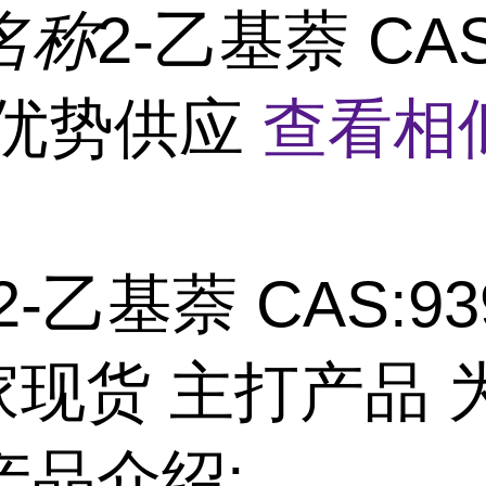
名称
2-乙基萘 CAS
5 优势供应
查看相
2-乙基萘 CAS:939
家现货 主打产品 
产品介绍: