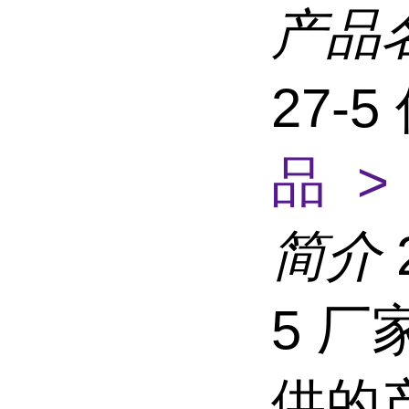
产品
27-
品 >
简介
5 厂
供的