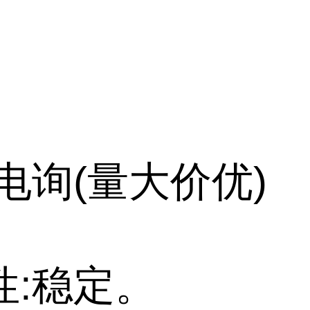
电询(量大价优)
性:稳定。