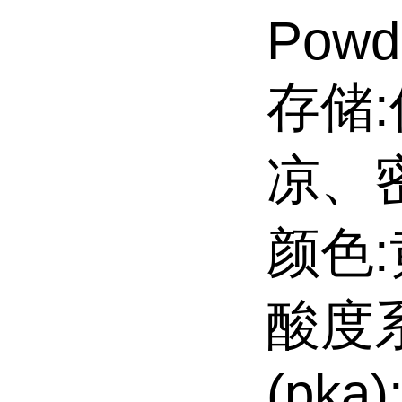
Powd
存储
凉、
颜色
酸度
(pka)