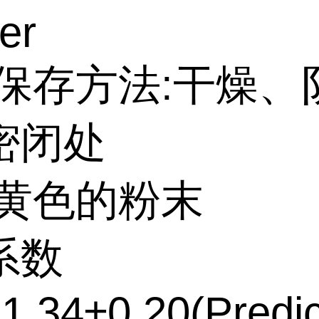
er
:保存方法:干燥、
密闭处
:黄色的粉末
系数
:1.34±0.20(Predi