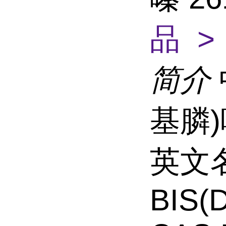
品 >
简介
基膦
英文名
BIS(