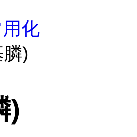
常用化
基膦)
膦)