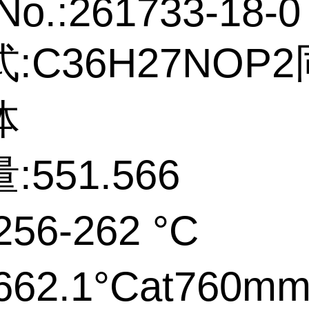
No.:261733-18-0
:C36H27NOP
体
551.566
56-262 °C
62.1°Cat760m