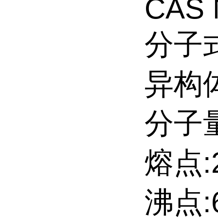
CAS 
分子式
异构
分子量:
熔点:2
沸点:6