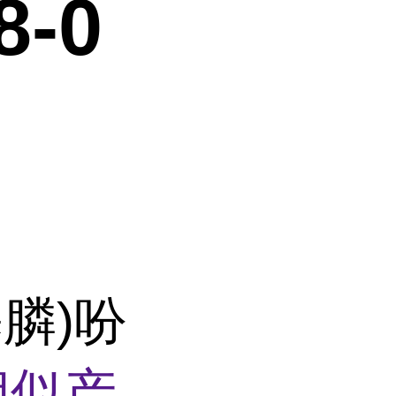
8-0
基膦)吩
相似产