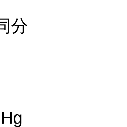
2同分
mHg