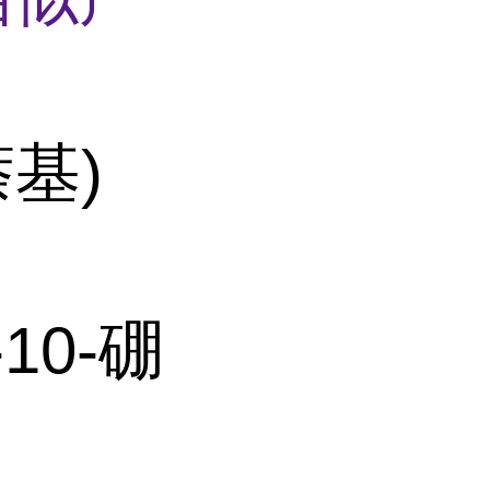
萘基)
10-硼