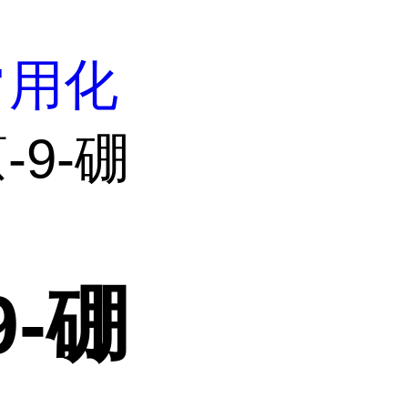
常用化
蒽-9-硼
9-硼