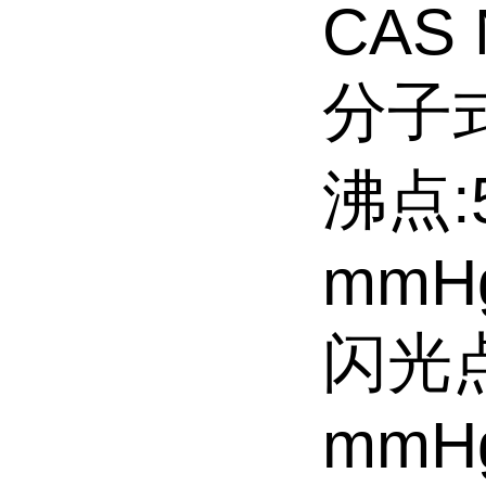
CAS 
分子式
沸点:5
mmH
闪光点:
mmH