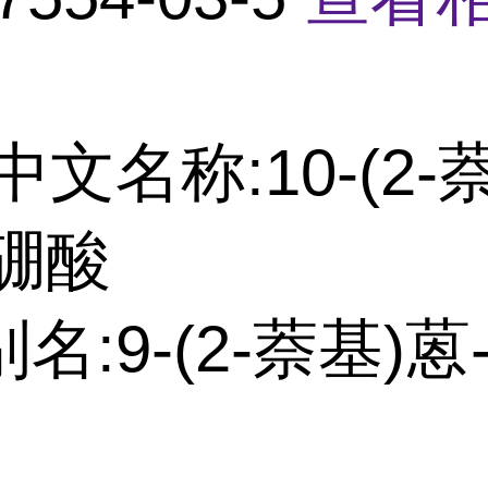
中文名称:10-(2-
-硼酸
名:9-(2-萘基)蒽-