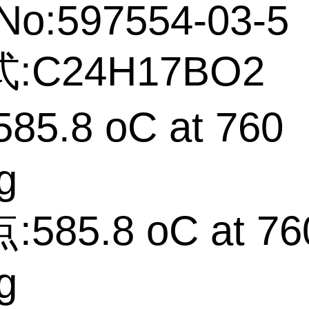
No:597554-03-5
:C24H17BO2
85.8 oC at 760
g
585.8 oC at 76
g