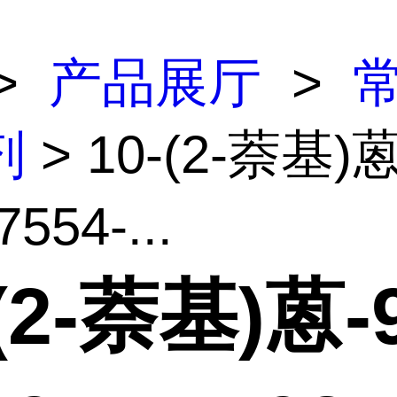
>
产品展厅
>
剂
> 10-(2-萘基)
554-...
-(2-萘基)蒽-