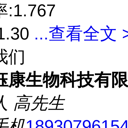
:1.767
1.30
...
查看全文 
我们
钰康生物科技有
人
高先生
手机
1893079615