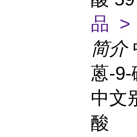
品 >
简介
蒽-9
中文别
酸