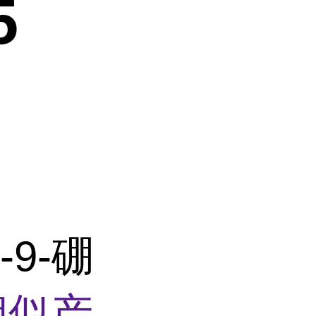
5
-9-硼
相似产