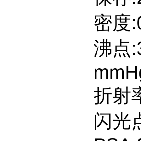
密度:0
沸点:3
mmH
折射率
闪光点: