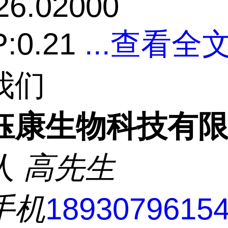
26.02000
:0.21
...
查看全文
我们
钰康生物科技有
人
高先生
手机
1893079615