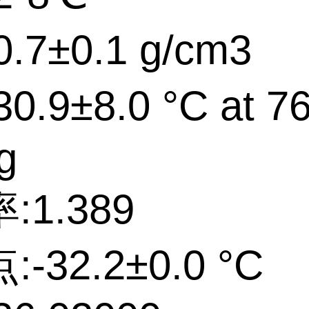
.7±0.1 g/cm3
0.9±8.0 °C at 7
g
:1.389
-32.2±0.0 °C