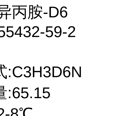
异丙胺-D6
55432-59-2
:C3H3D6N
:65.15
2-8℃