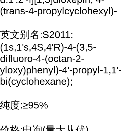
(trans-4-propylcyclohexyl)-
英文别名:S2011;
(1s,1's,4S,4'R)-4-(3,5-
difluoro-4-(octan-2-
yloxy)phenyl)-4'-propyl-1,1'-
bi(cyclohexane);
纯度:≥95%
价格:电询(量大从优)