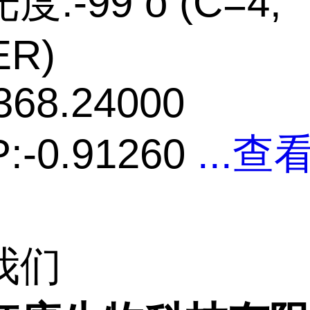
:-99 o (C=4,
ER)
368.24000
:-0.91260
...
查
我们