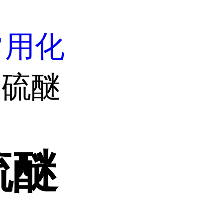
常用化
二硫醚
硫醚