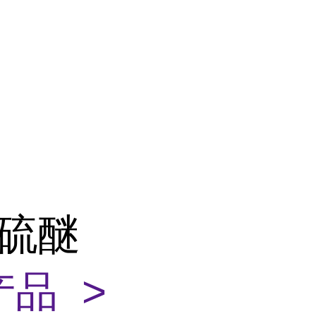
二硫醚
品 >