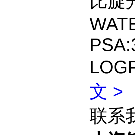
比旋光度
WAT
PSA:
LOGP
文 >
联系