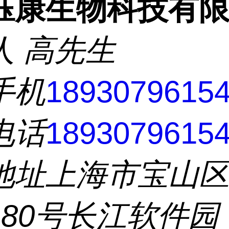
钰康生物科技有
人
高先生
手机
1893079615
电话
1893079615
地址
上海市宝山
180号长江软件园