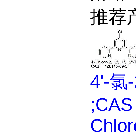
推荐
4'-氯-
;CAS 
Chloro