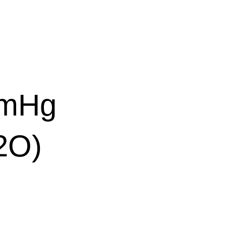
mmHg
2O)