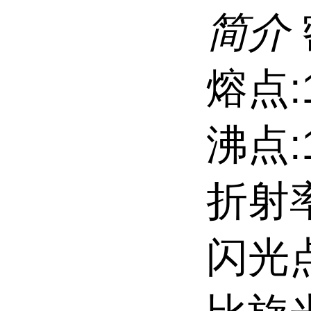
简介
熔点:1
沸点:1
折射率:
闪光点: