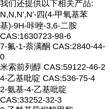
我们还提供以下相关产品:
N,N,N',N'-
四
(
4-
甲
氧基苯
基
)
-9H-
咔唑
-3,6-
二胺
CAS:
1630723-98-
6
7-
氟
-1-
萘满酮
CAS:2840-44-
0
米索前列醇
CAS:
59122-46-2
4-
乙基吡啶
CAS:
536-75-4
2-
氨基
-4
-
乙基吡啶
CAS:
33252-32-3