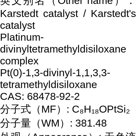
英文别名（Other name）：
Karstedt catalyst / Karstedt's
catalyst
Platinum-
divinyltetramethyldisiloxane
complex
Pt(0)-1,3-divinyl-1,1,3,3-
tetramethyldisiloxane
CAS: 68478-92-2
分子式（MF）: C₈H₁₈OPtSi₂
分子量（WM）: 381.48