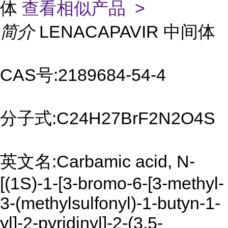
体
查看相似产品 >
简介
LENACAPAVIR 中间体
CAS号:2189684-54-4
分子式:C24H27BrF2N2O4S
英文名:Carbamic acid, N-
[(1S)-1-[3-bromo-6-[3-methyl-
3-(methylsulfonyl)-1-butyn-1-
yl]-2-pyridinyl]-2-(3,5-