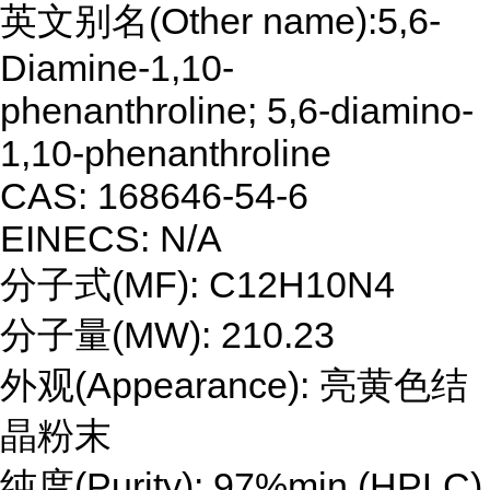
英文别名(Other name):5,6-
Diamine-1,10-
phenanthroline; 5,6-diamino-
1,10-phenanthroline
CAS: 168646-54-6
EINECS: N/A
分子式(MF): C12H10N4
分子量(MW): 210.23
外观(Appearance): 亮黄色结
晶粉末
纯度(Purity): 97%min.(HPLC)