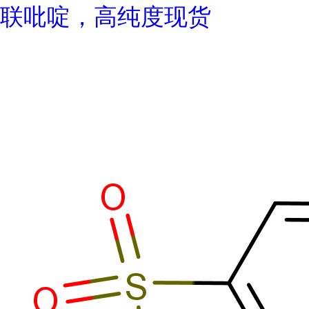
联吡啶，高纯度现货