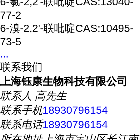
6-
氯
-2,2'-
联
吡啶CAS:13040-
77-2
6-
溴
-2,2'-
联
吡啶CAS:10495-
73-5
...
联系我们
上海钰康生物科技有限公司
联系人
高先生
联系手机
18930796154
联系电话
18930796154
所在地址
上海市宝山区长江南