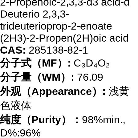
2-Propenoic-2,3,3-d3 acid-d
Deuterio 2,3,3-
trideuterioprop-2-enoate
(2H3)-2-Propen(2H)oic acid
CAS:
285138-82-1
分子式（MF）:
C₃D₄O₂
分子量（WM）:
76.09
外观（Appearance）:
浅黄
色液体
纯度（Purity）：
98%min.,
D%:96%