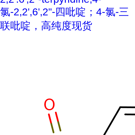
氯-2,2',6',2''-四吡啶；4-氯-三
联吡啶，高纯度现货